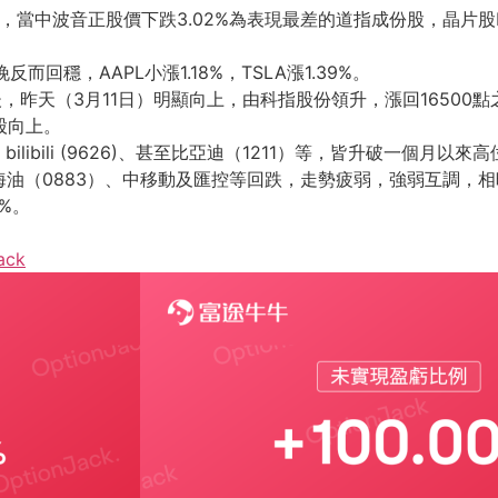
，當中波音正股價下跌3.02%為表現最差的道指成份股，晶片股Nvid
而回穩，AAPL小漲1.18%，TSLA漲1.39%。
後，昨天（3月11日）明顯向上，由科指股份領升，漲回16500
股向上。
4)、bilibili (9626)、甚至比亞迪（1211）等，皆升破
油（0883）、中移動及匯控等回跌，走勢疲弱，強弱互調，
%。
ack