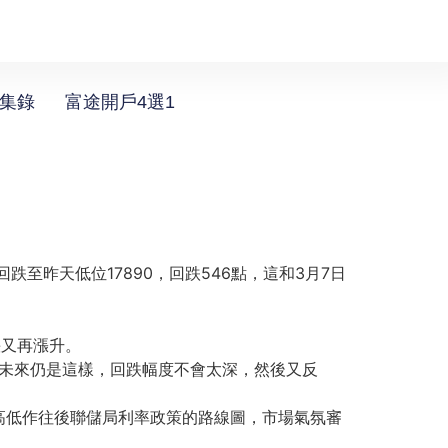
選集錄
富途開戶4選1
跌至昨天低位17890，回跌546點，這和3月7日
快又再漲升。
信未來仍是這樣，回跌幅度不會太深，然後又反
據的高低作往後聯儲局利率政策的路線圖，市場氣氛審