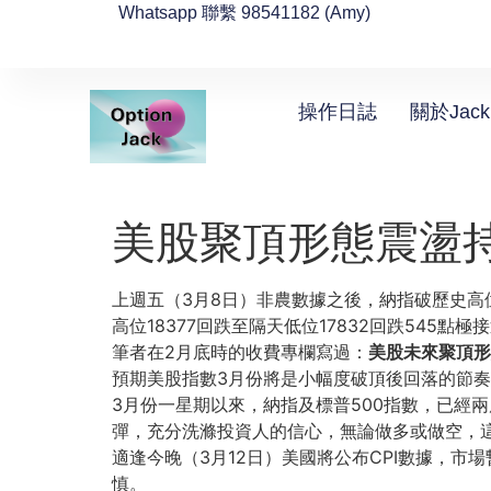
Whatsapp 聯繫 98541182 (Amy)
操作日誌
關於Jack
美股聚頂形態震盪
上週五（3月8日）非農數據之後，納指破歷史高位後
高位18377回跌至隔天低位17832回跌545點極
筆者在2月底時的收費專欄寫過：
美股未來聚頂形
預期美股指數3月份將是小幅度破頂後回落的節奏
3月份一星期以來，納指及標普500指數，已經
彈，充分洗滌投資人的信心，無論做多或做空，
適逢今晚（3月12日）美國將公布CPI數據，市
慎。