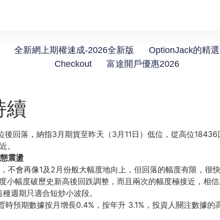
全新網上期權速成-2026全新版
OptionJack的精
Checkout
富途開戶優惠2026
持續
回落，納指3月期貨至昨天（3月11日）低位，從高位18436回
接近。
態震盪
，不會再像1及2月份般大幅度地向上，但回落的幅度有限，很
兩度小幅度破歷史新高後回跌調整，而且兩次的幅度極接近，相
這種週期只適合短炒小波段。
場暫時預期數據按月增長0.4%，按年升 3.1%，投資人關注數