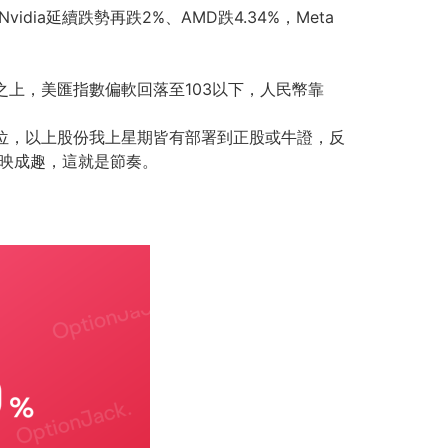
ia延續跌勢再跌2%、AMD跌4.34%，Meta
點之上，美匯指數偏軟回落至103以下，人民幣靠
一個月以來高位，以上股份我上星期皆有部署到正股或牛證，反
相映成趣，這就是節奏。