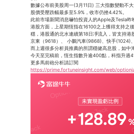
數據公布前美股周一(3月11日) 三大指數變動不大
股價受壓跌幅最多至5.9%，收市仍挫4.42%。
此前市場新聞消息嚇怕投資人的Apple及Tesla昨晚反
港股方面，上星期恆指在16100之上獲得支持之
穩，港股通的北水連續第18日凈流入，皆支持港
京東（9618）、 小鵬汽車(9868)、快手(102
而上週很多分析員推薦的所謂穩健高息股，如中海
今天至完稿前，恆生指數升逾400點，科指升過4
更多馬前砲分析請訂閱
https://prime.fortuneinsight.com/web/optionj