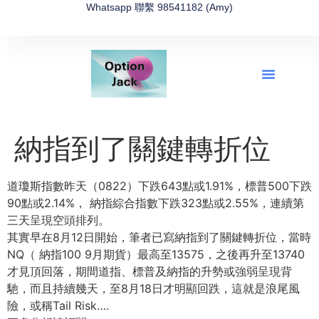
Whatsapp 聯繫 98541182 (Amy)
全新網上期權速成-2026全新版
OptionJack的精選集
富途開戶4選1
富途開戶優惠2026
納指到了關鍵轉折位
道瓊斯指數昨天（0822）下跌643點或1.91%，標普500下跌
90點或2.14%， 納指綜合指數下跌323點或2.55%，連續第
三天呈現空頭排列。
其實早在8月12日開始，筆者已寫納指到了關鍵轉折位，當時
NQ（ 納指100 9月期貨）最高至13575，之後再升至13740
才見頂回落，期間道指、標普及納指的升勢或強弱呈現背
馳，而且持續幾天，至8月18日才明顯回跌，這就是浪尾風
險，或稱Tail Risk….