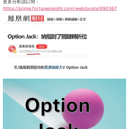
更多分析請訂閱：
https://prime.fortuneinsight.com/web/posts/690367