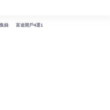
選集錄
富途開戶4選1