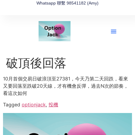
Whatsapp 聯繫 98541182 (Amy)
全新網上期權速成-2026全新版
OptionJack的精選集
富途開戶4選1
富途開戶優惠2026
破頂後回落
10月首個交易日破浪頂至27381，今天乃第二天回跌，看來
又要回落至跌破20天線，才有機會反彈，過去N次的節奏，
看這次如何
Tagged
optionjack
,
投機