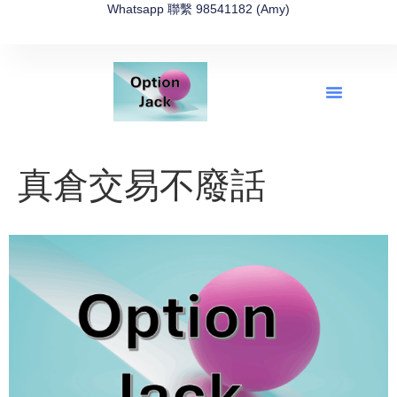
Whatsapp 聯繫 98541182 (Amy)
全新網上期權速成-2026全新版
OptionJack的精選集
富途開戶4選1
富途開戶優惠2026
真倉交易不廢話