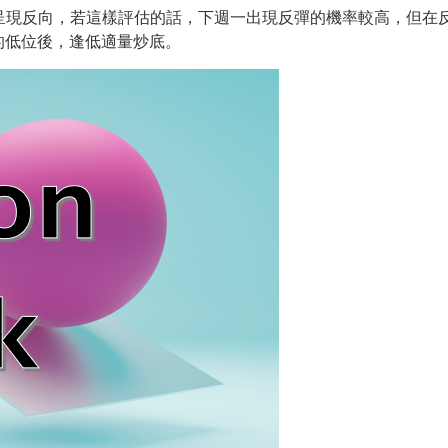
呈現反向，
若這樣評估的話，下週一出現反彈的機率較高，
但在
的低位後，
逢低適量炒底。