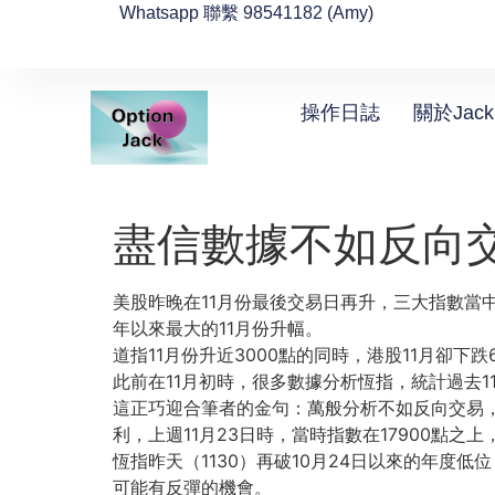
Whatsapp 聯繫 98541182 (Amy)
操作日誌
關於Jack
盡信數據不如反向
美股昨晚在11月份最後交易日再升，
三大指數當中
年以來最大的11月份升幅。
道指11月份升近3000點的同時，港股11月卻下跌
此前在11月初時，很多數據分析恆指，
統計過去
這正巧迎合筆者的金句：萬般分析不如反向交易
利，
上週11月23日時，當時指數在17900點之上
恆指昨天（1130）再破10月24日以來的年度低位
可能有反彈的機會。