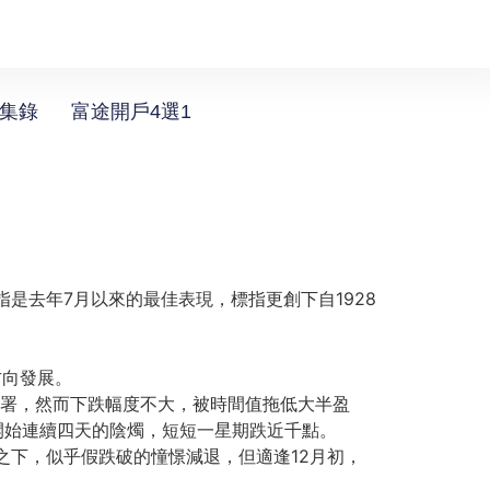
選集錄
富途開戶4選1
納指是去年7月以來的最佳表現，
標指更創下自1928
方向發展。
t來部署，然而下跌幅度不大，被時間值拖低大半盈
開始連續四天的陰燭，短短一星期跌近千點。
點之下，似乎假跌破的憧憬減退，
但適逢12月初，