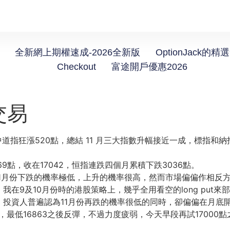
全新網上期權速成-2026全新版
OptionJack的精
Checkout
富途開戶優惠2026
交易
道指狂漲520點，總結 11 月三大指數升幅接近一成，標指和
69點，
收在17042，恒指連跌四個月累積下跌3036點。
11月份下跌的機率極低，上升的機率很高，
然而市場偏偏作相反
，
我在9及10月份時的港股策略上，幾乎全用看空的long pu
，
投資人普遍認為11月份再跌的機率很低的同時，
卻偏偏在月底
，
最低16863之後反彈，不過力度疲弱，
今天早段再試17000