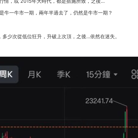
行情，或 2015年大時代，都是措施所致，之後…
看是牛一牛市一期，兩年半過去了，仍然是牛市一期？
之後，多少次從低位狂升，升破上次頂，之後…依然在迷失。