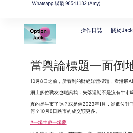
Whatsapp 聯繫 98541182 (Amy)
操作日誌
關於Jack
當輿論標題一面倒
10月8日之前，所看到的財經媒體標題，看港股
網上多位戰友也嘲諷我：失落週期不是沒有牛市
真的是牛市了嗎？或是像2023年1月，從低位升了
何？10月8日跌市的成交額更多。
#一場牛戲一場夢