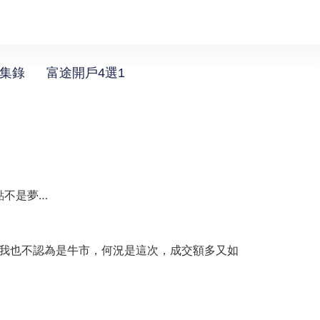
選集錄
富途開戶4選1
點不是夢…
升幅，我也不認為是牛市，何況是這次，成交額多又如