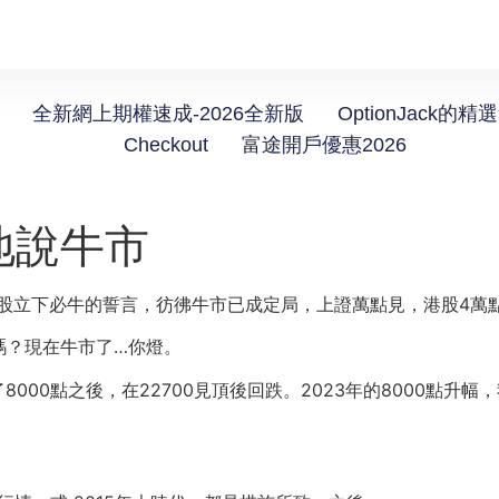
全新網上期權速成-2026全新版
OptionJack的精
Checkout
富途開戶優惠2026
地說牛市
A股立下必牛的誓言，彷彿牛市已成定局，上證萬點見，港股4萬
嗎？現在牛市了…你燈。
8000點之後，在22700見頂後回跌。2023年的8000點