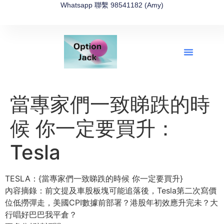
Whatsapp 聯繫 98541182 (Amy)
全新網上期權速成-2026全新版
OptionJack的精選集
富途開戶4選1
富途開戶優惠2026
當專家們一致睇跌的時
候 你一定要買升：
Tesla
TESLA：{當專家們一致睇跌的時候 你一定要買升}
內容摘錄：前文提及車股板塊可能追落後，Tesla第二次寫價
位低撈彈走，美國CPI數據前部署？港股年初效應升完未？大
行唱好巴巴我平倉？