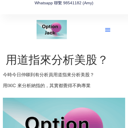
Whatsapp 聯繫 98541182 (Amy)
全新網上期權速成-2026全新版
OptionJack的精選集
富途開戶4選1
富途開戶優惠2026
用道指來分析美股？
今時今日仲睇到有分析員用道指來分析美股？
用IXIC 來分析納指的，其實都覺得不夠專業