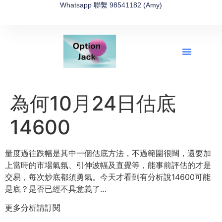
Whatsapp 聯繫 98541182 (Amy)
全新網上期權速成-2026全新版
OptionJack的精選集
富途開戶4選1
富途開戶優惠2026
為何10月24日估底
14600
量度過往跌幅是其中一個估底方法，不過範圍很闊，還要加
上當時的市場氣氛、引伸波幅及直覺等，能事前評估的才是
交易，每次炒底都須勇氣。今天才看到有分析說14600可能
是底？是否已經不具意義了…
更多分析請訂閱