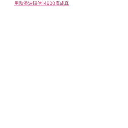
用跌浪波幅估14600底成真