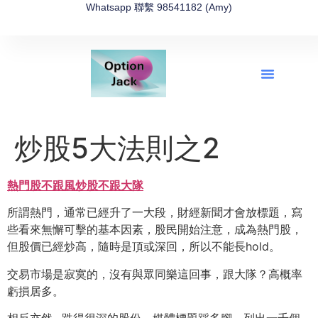
Whatsapp 聯繫 98541182 (Amy)
全新網上期權速成-2026全新版
OptionJack的精選集
富途開戶4選1
富途開戶優惠2026
炒股5大法則之2
熱門股不跟風
炒股不跟大隊
所謂熱門，通常已經升了一大段，財經新聞才會放標題，寫
些看來無懈可擊的基本因素，股民開始注意，成為熱門股，
但股價已經炒高，隨時是頂或深回，所以不能長hold。
交易市場是寂寞的，沒有與眾同樂這回事，跟大隊？高概率
虧損居多。