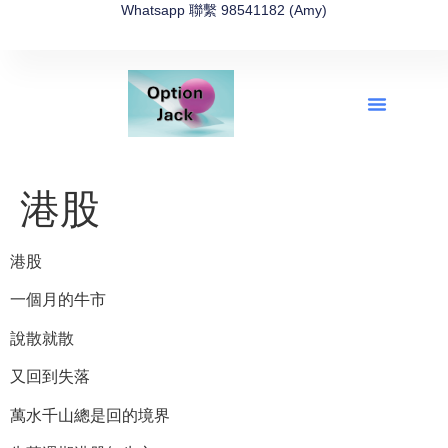
Whatsapp 聯繫 98541182 (Amy)
全新網上期權速成-2026全新版
OptionJack的精選集
富途開戶4選1
富途開戶優惠2026
港股
港股
一個月的牛市
說散就散
又回到失落
萬水千山總是回的境界