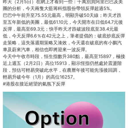
昨天（2月5日）在網上才看到一些：
千萬別買阿里巴巴及美
團的分析，
今天兩隻大藍籌科指股份帶領反彈超過5%。
巴巴中午前升至75.55元最高，明顯升破50天線；
昨天才跌
至五年新低的美團，最低61.10元，
今天開市在日低64.7元後
反彈，最高至69.3元；
快手昨天才跌破波段底至38.4元最
低，今天反彈6.6％
在42元之上，筆者提倡的：破底炒底反彈
走策略，
這失落週期策略又湊效，今天還在破底的有小鵬汽
車及蔚來汽車，
相信也即將迎來一波反彈。
今天中午收市時段，恒生指數升380點，最高至15897，
極接
近上週五（2月2日）高位15913，
顯示恆指仍然處於震盪階
段，預估可輕易突破此水平，
在農曆年後可能先漲後回調，
輕易升破今年（1月）
的高位16257。
#港股在接近絕望的氣氛下反彈