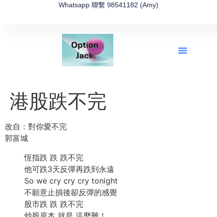
Whatsapp 聯繫 98541182 (Amy)
全新網上期權速成-2026全新版
OptionJack的精選集
富途開戶4選1
富途開戶優惠2026
港股跌不完
改自：對你愛不完
郭富城
恆指跌 跌 跌不完
他可跌3天反彈再跌到永遠
So we cry cry cry tonight
不願意止損後卻反彈的感覺
股市跌 跌 跌不完
炒股原本 就是 這麼難！