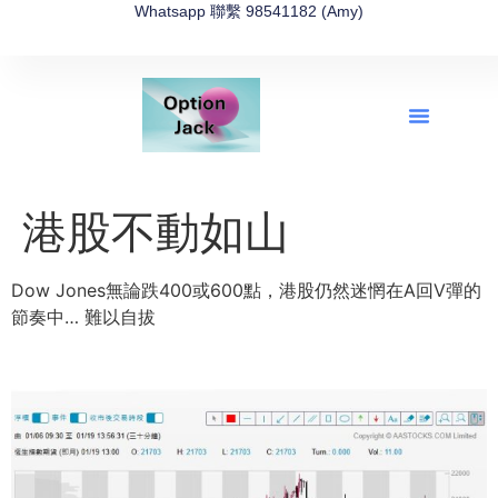
Whatsapp 聯繫 98541182 (Amy)
全新網上期權速成-2026全新版
OptionJack的精選集
富途開戶4選1
富途開戶優惠2026
港股不動如山
Dow Jones無論跌400或600點，港股仍然迷惘在A回V彈的
節奏中… 難以自拔