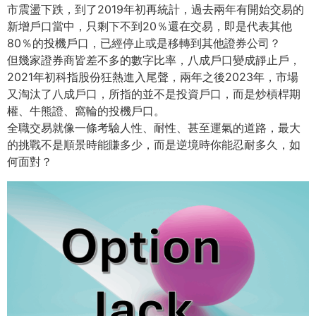
市震盪下跌，到了2019年初再統計，
過去兩年有開始交易的
新增戶口當中，只剩下不到20％還在交易，
即是代表其他
80％的投機戶口，
已經停止或是移轉到其他證券公司？
但幾家證券商皆差不多的數字比率，八成戶口變成靜止戶，
2021年初科指股份狂熱進入尾聲，兩年之後2023年，
市場
又淘汰了八成戶口，所指的並不是投資戶口，而是炒槓桿期
權、
牛熊證、窩輪的投機戶口。
全職交易就像一條考驗人性、耐性、甚至運氣的道路，
最大
的挑戰不是順景時能賺多少，而是逆境時你能忍耐多久，
如
何面對？