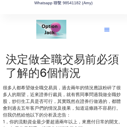
Whatsapp 聯繫 98541182 (Amy)
全新網上期權速成-2026全新版
OptionJack的精選集
富途開戶4選1
富途開戶優惠2026
決定做全職交易前必須
了解的6個情況
很多人都希望做全職交易員，
過去兩年的情況應該粉碎了很
多人的期望，近來證券行裁員，
就有舊同事問過我做全職炒
股，炒衍生工具是否可行，
其實既然在證券行做過的，都體
會到過去五年客戶們的情況及後果，
知道這條路不容易行。
但我仍然給他以下的分析及忠告：
1，你的流動資金最少要超過兩年以上，來應付日常的開支。