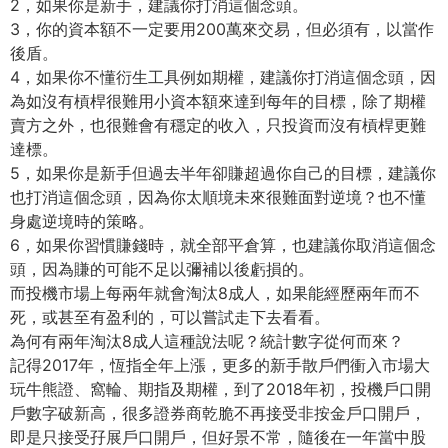
2，如果你是新手，建議你打消這個念頭。
3，你的資本額不一定要用200萬來交易，但必須有，
以當作
後盾。
4，如果你不懂衍生工具例如期權，建議你打消這個念頭，
因
為如沒有槓桿很難用小資本額來達到每年的目標，
除了期權
賣方之外，也很難會有穩定的收入，
只投資而沒有槓桿更難
達標。
5，如果你是新手但過去半年卻賺超過你自己的目標，
建議你
也打消這個念頭，因為你太順境未來很難面對逆境？
也不懂
身處逆境時的策略。
6，如果你習慣賺錢時，就全部平倉算，也建議你取消這個念
頭，
因為賺的可能不足以彌補以後虧損的。
而投機市場上每兩年就會淘汰8成人，如果能經歷兩年而不
死，
或甚至有盈利的，可以嘗試走下去看看。
為何有兩年淘汰8成人這種說法呢？統計數字從何而來？
記得2017年，恆指全年上漲，
更多的新手散戶們衝入市場大
玩牛熊證、窩輪、期指及期權，
到了2018年初，投機戶口開
戶數字破新高，
很多證券商乾脆不再接受非按金戶口開戶，
即是只接受孖展戶口開戶，但好景不常，
隨後在一年當中股