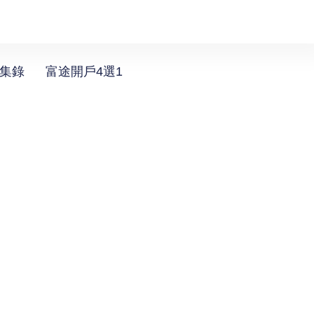
選集錄
富途開戶4選1