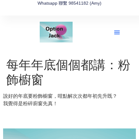
Whatsapp 聯繫 98541182 (Amy)
全新網上期權速成-2026全新版
OptionJack的精選集
富途開戶4選1
富途開戶優惠2026
每年年底個個都講：粉
飾櫥窗
說好的年底要粉飾櫥窗，咁點解次次都年初先升既？
我覺得是粉碎廚窗先真！