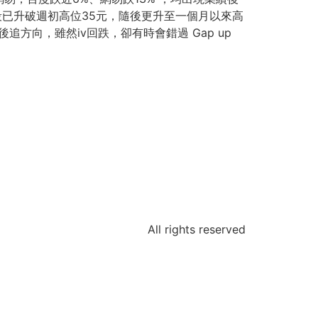
早段已升破週初高位35元，隨後更升至一個月以來高
後追方向，雖然iv回跌，卻有時會錯過 Gap up
All rights reserved