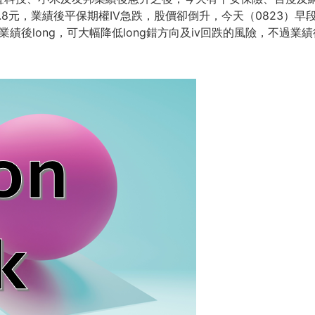
.8元，業績後平保期權IV急跌，股價卻倒升，今天（0823）
如業績後long，可大幅降低long錯方向及iv回跌的風險，不過業績