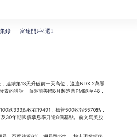
選集錄
富途開戶4選1
來，連續第13天升破前一天高位，適逢NDX 2萬關
發表的講話，而盤前美國8月製造業PMI跌至48，
33點收在19491，標普500收報5570點，
年及30年期國債孳息率升逾8個基點。前文寫美股
，百度跌近6%、網易跌13% ，均出現業績後