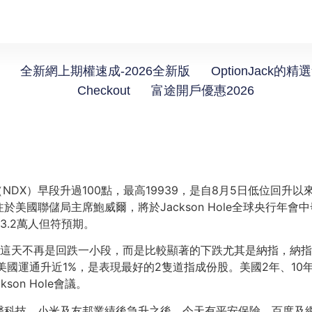
全新網上期權速成-2026全新版
OptionJack的精
Checkout
富途開戶優惠2026
（NDX）早段升過100點，最高19939，是自8月5日低位回升以
國聯儲局主席鮑威爾，將於Jackson Hole全球央行年會中
3.2萬人但符預期。
天不再是回跌一小段，而是比較顯著的下跌尤其是納指，納指100跌3
美國運通升近1%，是表現最好的2隻道指成份股。美國2年、10
on Hole會議。
科技、小米及友邦業績後急升之後，今天有平安保險、百度及網易