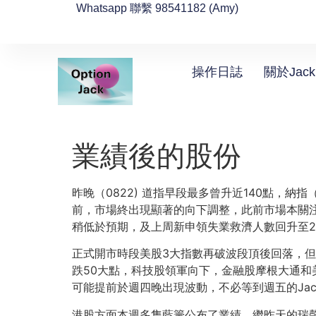
Whatsapp 聯繫 98541182 (Amy)
操作日誌
關於Jack
業績後的股份
昨晚（0822) 道指早段最多曾升近140點，納指
前，市場終出現顯著的向下調整，此前市場本關注於美
稍低於預期，及上周新申領失業救濟人數回升至2
正式開市時段美股3大指數再破波段頂後回落，但這
跌50大點，科技股領軍向下，金融股摩根大通和
可能提前於週四晚出現波動，不必等到週五的Jacks
港股方面本週多隻藍籌公布了業績，繼昨天的瑞聲