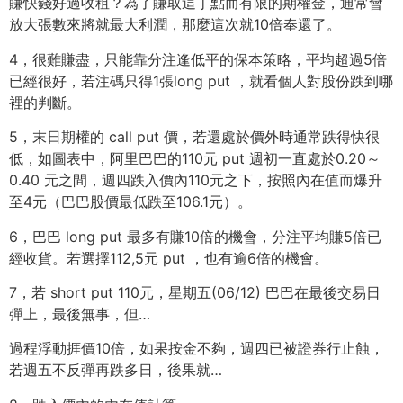
賺快錢好過收租？為了賺取這丁點而有限的期權金，通常會
放大張數來將就最大利潤，那麼這次就10倍奉還了。
4，很難賺盡，只能靠分注逢低平的保本策略，平均超過5倍
已經很好，若注碼只得1張long put ，就看個人對股份跌到哪
裡的判斷。
5，末日期權的 call put 價，若還處於價外時通常跌得快很
低，如圖表中，阿里巴巴的110元 put 週初一直處於0.20～
0.40 元之間，週四跌入價內110元之下，按照內在值而爆升
至4元（巴巴股價最低跌至106.1元）。
6，巴巴 long put 最多有賺10倍的機會，分注平均賺5倍已
經收貨。若選擇112,5元 put ，也有逾6倍的機會。
7，若 short put 110元，星期五(06/12) 巴巴在最後交易日
彈上，最後無事，但…
過程浮動捱價10倍，如果按金不夠，週四已被證券行止蝕，
若週五不反彈再跌多日，後果就…