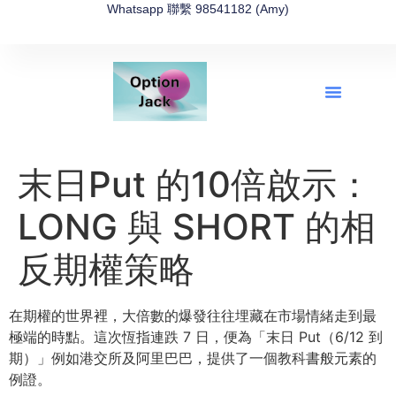
Whatsapp 聯繫 98541182 (Amy)
全新網上期權速成-2026全新版
OptionJack的精選集
富途開戶4選1
富途開戶優惠2026
末日Put 的10倍啟示：
LONG 與 SHORT 的相
反期權策略
在期權的世界裡，大倍數的爆發往往埋藏在市場情緒走到最
極端的時點。這次恆指連跌 7 日，便為「末日 Put（6/12 到
期）」例如港交所及阿里巴巴，提供了一個教科書般元素的
例證。