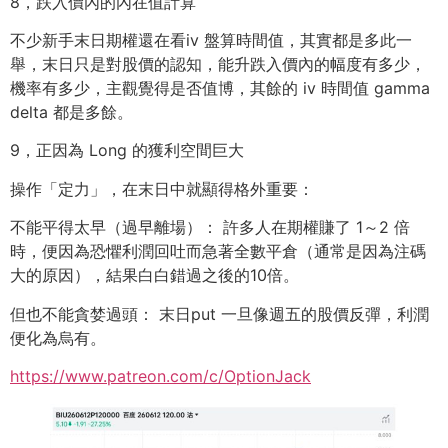
8，跌入價內的內在值計算
不少新手末日期權還在看iv 盤算時間值，其實都是多此一
舉，末日只是對股價的認知，能升跌入價內的幅度有多少，
機率有多少，主觀覺得是否值博，其餘的 iv 時間值 gamma
delta 都是多餘。
9，正因為 Long 的獲利空間巨大
操作「定力」，在末日中就顯得格外重要：
不能平得太早（過早離場）： 許多人在期權賺了 1～2 倍
時，便因為恐懼利潤回吐而急著全數平倉（通常是因為注碼
大的原因），結果白白錯過之後的10倍。
但也不能貪婪過頭： 末日put 一旦像週五的股價反彈，利潤
便化為烏有。
https://www.patreon.com/c/OptionJack