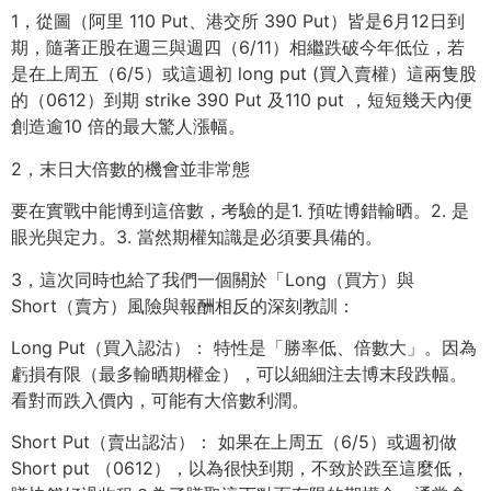
1，從圖（阿里 110 Put、港交所 390 Put）皆是6月12日到
期，隨著正股在週三與週四（6/11）相繼跌破今年低位，若
是在上周五（6/5）或這週初 long put (買入賣權）這兩隻股
的（0612）到期 strike 390 Put 及110 put ，短短幾天內便
創造逾10 倍的最大驚人漲幅。
2，末日大倍數的機會並非常態
要在實戰中能博到這倍數，考驗的是1. 預咗博錯輸晒。2. 是
眼光與定力。3. 當然期權知識是必須要具備的。
3，這次同時也給了我們一個關於「Long（買方）與
Short（賣方）風險與報酬相反的深刻教訓：
Long Put（買入認沽）： 特性是「勝率低、倍數大」。因為
虧損有限（最多輸晒期權金），可以細細注去博末段跌幅。
看對而跌入價內，可能有大倍數利潤。
Short Put（賣出認沽）： 如果在上周五（6/5）或週初做
Short put （0612），以為很快到期，不致於跌至這麼低，