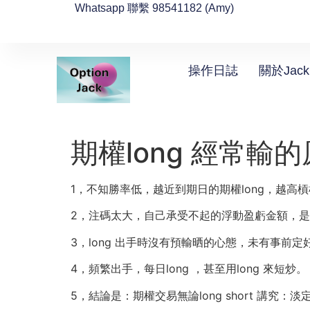
Whatsapp 聯繫 98541182 (Amy)
操作日誌
關於Jack
期權long 經常輸
1，不知勝率低，越近到期日的期權long，越高
2，注碼太大，自己承受不起的浮動盈虧金額，
3，long 出手時沒有預輸晒的心態，未有事前
4，頻繁出手，每日long ，甚至用long 來短炒。
5，結論是：期權交易無論long short 講究