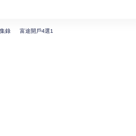
選集錄
富途開戶4選1