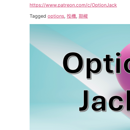
https://www.patreon.com/c/OptionJack
Tagged
options
,
投機
,
期權