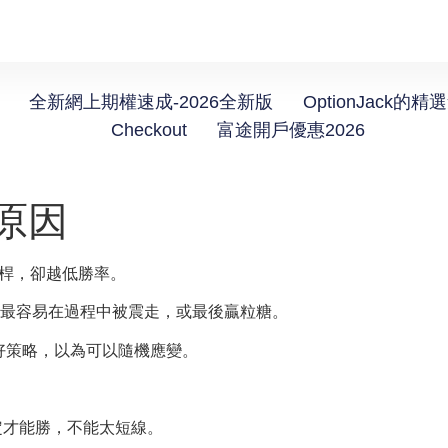
全新網上期權速成-2026全新版
OptionJack的精
Checkout
富途開戶優惠2026
的原因
槓桿，卻越低勝率。
是最容易在過程中被震走，或最後贏粒糖。
定好策略，以為可以隨機應變。
：淡定才能勝，不能太短線。