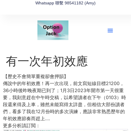
Whatsapp 聯繫 98541182 (Amy)
全新網上期權速成-2026全新版
OptionJack的精選集
富途開戶4選1
富途開戶優惠2026
有一次年初效應
【歷史不會簡單重複卻會押韻】
傳說中的年初效應！再一次出現，前文寫短線目標21200，
36小時後昨晚夜期已到了；1月3日2023年開市第一天很重
要，我刻意趕在中午時交稿，以希望讀者在下午（0103）時
段還來得及上車，雖然未能寫得太詳盡，但相信大部份讀者
們，看多了我在12月份時的多次演練，應該非常熟悉歷年的
年初效應節奏而趕上….
更多分析請訂閲：