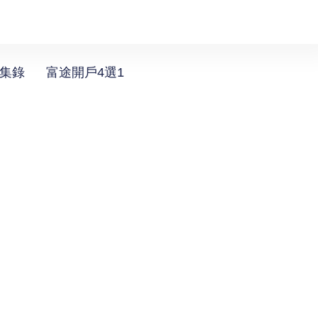
選集錄
富途開戶4選1