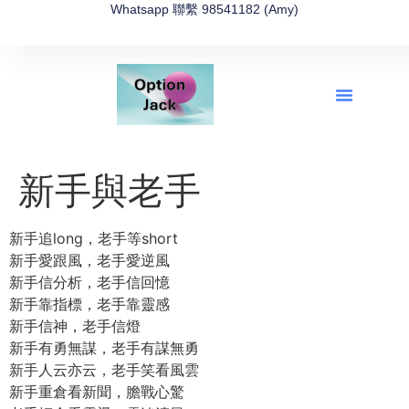
Whatsapp 聯繫 98541182 (Amy)
全新網上期權速成-2026全新版
OptionJack的精選集
富途開戶4選1
富途開戶優惠2026
新手與老手
新手追long，老手等short
新手愛跟風，老手愛逆風
新手信分析，老手信回憶
新手靠指標，老手靠靈感
新手信神，老手信燈
新手有勇無謀，老手有謀無勇
新手人云亦云，老手笑看風雲
新手重倉看新聞，膽戰心驚