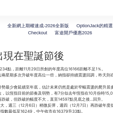
全新網上期權速成-2026全新版
OptionJack的精
Checkout
富途開戶優惠2026
出現在聖誕節後
升234點，
距離11月29日所創的年度高位16166距離不足1％。
去兩星期多次升破年度高位一些，納指卻持續震盪回調，
昨天則在
升勢最少會延續至年底，
估計未來仍然是處於窄幅震盪的爬升居
位，
以恆指目前的節奏及弱勢，有7分似去年恆指在10月份時15,
再跌破，
但跌破的幅度不大，直至14597點見底之後…回升。
最大，週三（
12月6日）稍微反彈，週四（12月7日）再跌破年度
指數最低至16249，
中午收市在16379升33點。