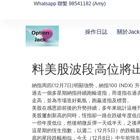
Whatsapp 聯繫 98541182 (Amy)
操作日誌
關於Jack
料美股波段高位將
納指周四(12月7日)明顯強勢，納指100 (NDX) 
過去一個多星期納指持續跑輸道指，
而道指在過
走高，並為市場造好氣氛，跑贏道指及標普。
美股在感恩節前後的升勢持續，
多年來統計這種
美股屢創新高的同時，恆指卻一路在跌破年度低
一些年度低位，然後稍微反彈一天或半天，之後
這星期的恆生指數，以週二（12月5日）的跌幅
底的尾段跌幅相似，
今天（12月8日）中午前恆生