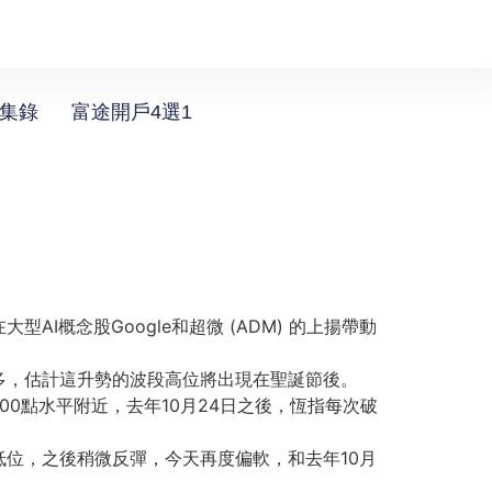
選集錄
富途開戶4選1
大型AI概念股Google和超微 (ADM) 的上揚帶動
多，
估計這升勢的波段高位將出現在聖誕節後。
000點水平附近，去年10月24日之後，
恆指每次破
低位，
之後稍微反彈，今天再度偏軟，和去年10月