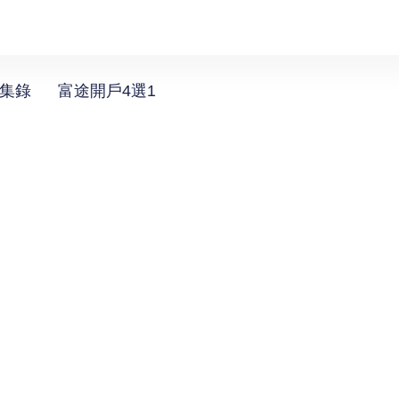
選集錄
富途開戶4選1