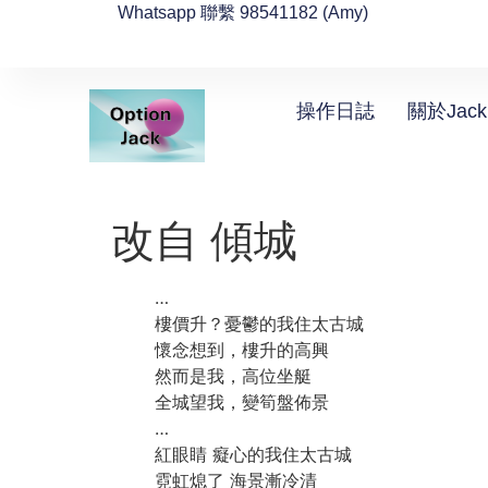
Whatsapp 聯繫 98541182 (Amy)
操作日誌
關於Jack
改自 傾城
…
樓價升？憂鬱的我住太古城
懷念想到，樓升的高興
然而是我，高位坐艇
全城望我，變筍盤佈景
…
紅眼睛 癡心的我住太古城
霓虹熄了 海景漸冷清