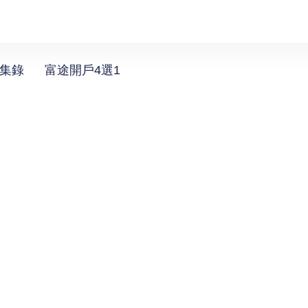
選集錄
富途開戶4選1