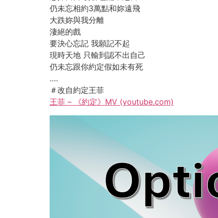
仍未忘相約3萬點和妳遠飛
大跌妳與我分離
淒絕的戲
要決心忘記 我願記不起
現時天地 只輸到認不出自己
仍未忘跟你約定假如未有死
….
＃改自約定王菲
王菲 – 《約定》MV (youtube.com)