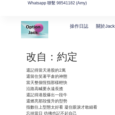
Whatsapp 聯繫 98541182 (Amy)
操作日誌
關於Jack
改自：約定
還記得當天港股的2萬
還留住笑著平倉的神態
當天整個恆指那樣輕快
沿路高喊要永遠長揸
還記得港股爆出一段牛
還燃亮那段慢升的型勢
指數往上型態太好看 凝住眼淚才敢細看
忘掉當日 彷彿也記不起自己