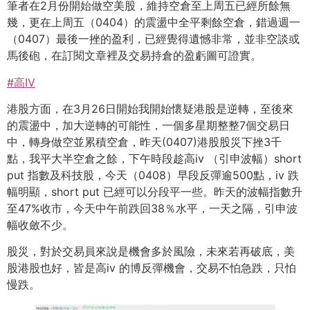
筆者在2月份開始做空美股，維持空倉至上周五已經所餘無
幾，更在上周五（0404）的震盪中全平剩餘空倉，錯過週一
（0407）最後一挫的盈利，已經覺得遺憾非常，並非空談或
馬後砲，在訂閱文章裡及交易持倉的盈虧圖可證實。
#高IV
港股方面，在3月26日開始我開始懷疑港股是逆轉，至後來
的震盪中，加大逆轉的可能性，一個多星期整整7個交易日
中，轉身做空並累積空倉，昨天(0407)港股股災下挫3千
點，我平大半空倉之餘，下午時段趁高iv （引申波幅）short
put 指數及科技股，今天（0408）早段反彈逾500點，iv 跌
幅明顯，short put 已經可以分段平一些。昨天的波幅指數升
至47%收市，今天中午前跌回38％水平，一天之隔，引申波
幅收斂不少。
股災，對於交易員來說是機會多於風險，未來若再破底，美
股港股也好，皆是高iv 的博反彈機會，交易不怕急跌，只怕
慢跌。