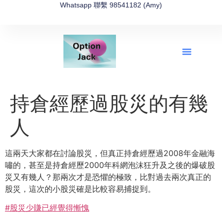
Whatsapp 聯繫 98541182 (Amy)
全新網上期權速成-2026全新版
OptionJack的精選集
富途開戶4選1
富途開戶優惠2026
持倉經歷過股災的有幾
人
這兩天大家都在討論股災，但真正持倉經歷過2008年金融海
嘯的，甚至是持倉經歷2000年科網泡沫狂升及之後的爆破股
災又有幾人？那兩次才是恐懼的極致，比對過去兩次真正的
股災，這次的小股災確是比較容易捕捉到。
#股災少賺已經覺得慚愧