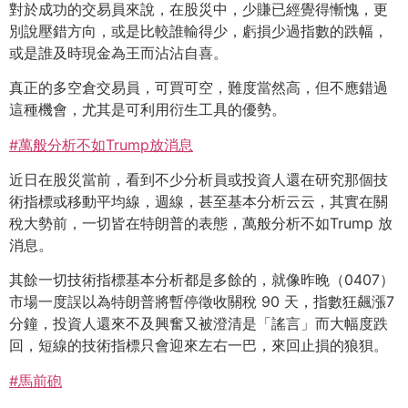
對於成功的交易員來說，在股災中，少賺已經覺得慚愧，更
別說壓錯方向，或是比較誰輸得少，虧損少過指數的跌幅，
或是誰及時現金為王而沾沾自喜。
真正的多空倉交易員，可買可空，難度當然高，但不應錯過
這種機會，尤其是可利用衍生工具的優勢。
#萬般分析不如Trump放消息
近日在股災當前，看到不少分析員或投資人還在研究那個技
術指標或移動平均線，週線，甚至基本分析云云，其實在關
稅大勢前，一切皆在特朗普的表態，萬般分析不如Trump 放
消息。
其餘一切技術指標基本分析都是多餘的，就像昨晚（0407）
市場一度誤以為特朗普將暫停徵收關稅 90 天，指數狂飆漲7
分鐘，投資人還來不及興奮又被澄清是「謠言」而大幅度跌
回，短線的技術指標只會迎來左右一巴，來回止損的狼狽。
#馬前砲