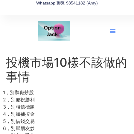
Whatsapp 聯繫 98541182 (Amy)
全新網上期權速成-2026全新版
OptionJack的精選集
富途開戶4選1
富途開戶優惠2026
投機市場10樣不該做的
事情
1，別辭職炒股
2，別慶祝勝利
3，別相信標題
4，別加補按金
5，別借錢交易
6，別幫朋友炒