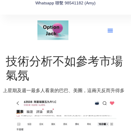
Whatsapp 聯繫 98541182 (Amy)
全新網上期權速成-2026全新版
OptionJack的精選集
富途開戶4選1
富途開戶優惠2026
技術分析不如參考市場
氣氛
上星期及週一最多人看衰的巴巴、美團，這兩天反而升得多