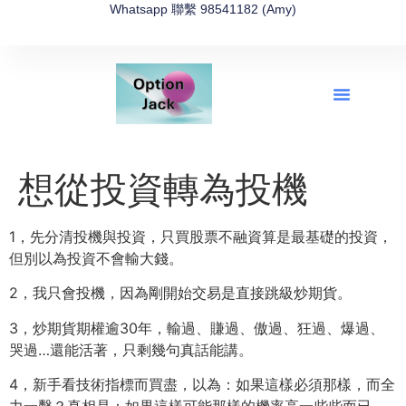
Whatsapp 聯繫 98541182 (Amy)
全新網上期權速成-2026全新版
OptionJack的精選集
富途開戶4選1
富途開戶優惠2026
想從投資轉為投機
1，先分清投機與投資，只買股票不融資算是最基礎的投資，
但別以為投資不會輸大錢。
2，我只會投機，因為剛開始交易是直接跳級炒期貨。
3，炒期貨期權逾30年，輸過、賺過、傲過、狂過、爆過、
哭過…還能活著，只剩幾句真話能講。
4，新手看技術指標而買盡，以為：如果這樣必須那樣，而全