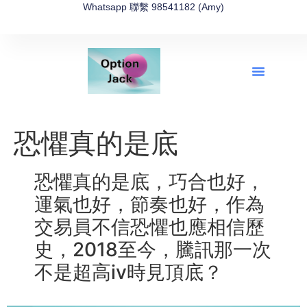
Whatsapp 聯繫 98541182 (Amy)
全新網上期權速成-2026全新版
OptionJack的精選集
富途開戶4選1
富途開戶優惠2026
恐懼真的是底
恐懼真的是底，巧合也好，
運氣也好，節奏也好，作為
交易員不信恐懼也應相信歷
史，2018至今，騰訊那一次
不是超高iv時見頂底？