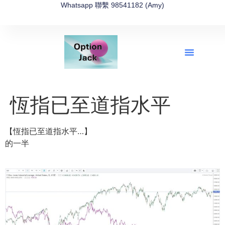
Whatsapp 聯繫 98541182 (Amy)
全新網上期權速成-2026全新版
OptionJack的精選集
富途開戶4選1
富途開戶優惠2026
恆指已至道指水平
【恆指已至道指水平…】
的一半