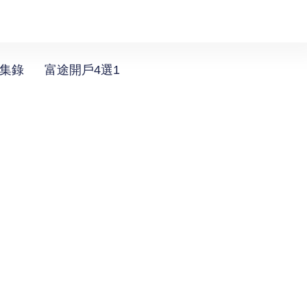
選集錄
富途開戶4選1