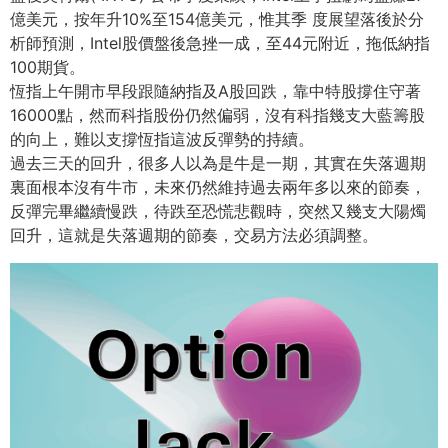
億美元，
按年升10%至154億美元，惟其季 度展望落後於分
析師預測，Intel股價盤後急挫一成，
至44元附近，拖低納指
100期貨。
恆指上午開市早段跟隨納指及A股回跌，
靠中特股撐住守著
16000點，然而科指股份仍然偏弱，
沒有科指幾支大藍籌股
的向上，難以支撐恆指這波反彈勢的持續。
過去三天的回升，很多人以為是牛是一期，
其實在失落週期
裏面根本沒有牛市，
未來仍然維持過去兩年多以來的節奏，
反彈完畢繼續慢跌，
待跌至恐慌悲觀時，突然又幾支大陽燭
回升，
這就是失落週期的節奏，交易方法必須調整。