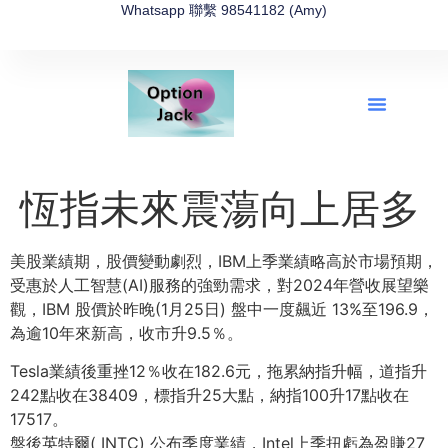
Whatsapp 聯繫 98541182 (Amy)
全新網上期權速成-2026全新版
OptionJack的精選集
富途開戶4選1
富途開戶優惠2026
恆指未來震蕩向上居多
美股業績期，股價變動劇烈，IBM上季業績略高於市場預期，
受惠於人工智慧(AI)服務的強勁需求，
對2024年營收展望樂
觀，IBM 股價於昨晚(1月25日) 盤中一度飆近 13%至196.9，
為逾10年來新高，收市升9.5％。
Tesla業績後重挫12％收在182.6元，拖累納指升幅，
道指升
242點收在38409，標指升25大點，
納指100升17點收在
17517。
盤後英特爾( INTC) 公布季度業績，Intel上季扭虧為盈賺27