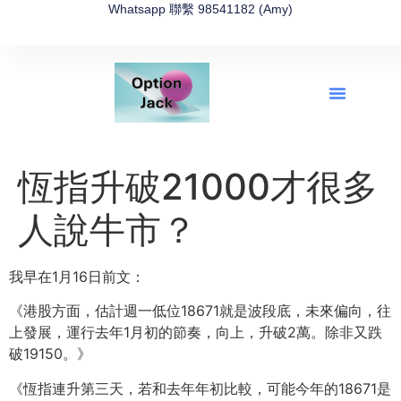
Whatsapp 聯繫 98541182 (Amy)
全新網上期權速成-2026全新版
OptionJack的精選集
富途開戶4選1
富途開戶優惠2026
恆指升破21000才很多
人說牛市？
我早在1月16日前文：
《港股方面，估計週一低位18671就是波段底，未來偏向，往
上發展，運行去年1月初的節奏，向上，升破2萬。除非又跌
破19150。》
《恆指連升第三天，若和去年年初比較，可能今年的18671是