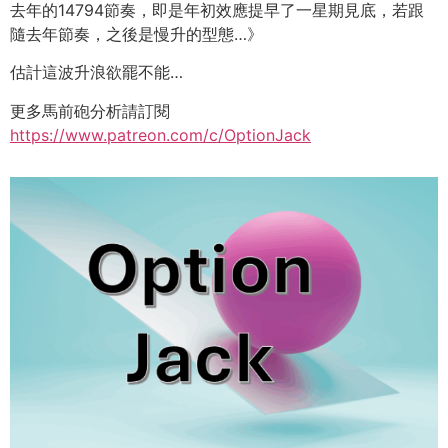
去年的14794節奏，即是年初效應提早了一星期見底，若跟
隨去年節奏，之後是慢升的型態…》
估計這波升浪欲罷不能…
更多馬前砲分析請訂閱
https://www.patreon.com/c/OptionJack