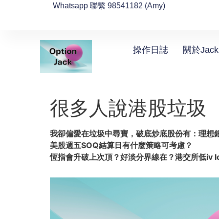
Whatsapp 聯繫 98541182 (Amy)
操作日誌
關於Jack
很多人說港股垃圾
我卻偏愛在垃圾中尋寶，破底炒底股份有：理想
美股週五SOQ結算日有什麼策略可考慮？
恆指會升破上次頂？好淡分界線在？港交所低iv lo