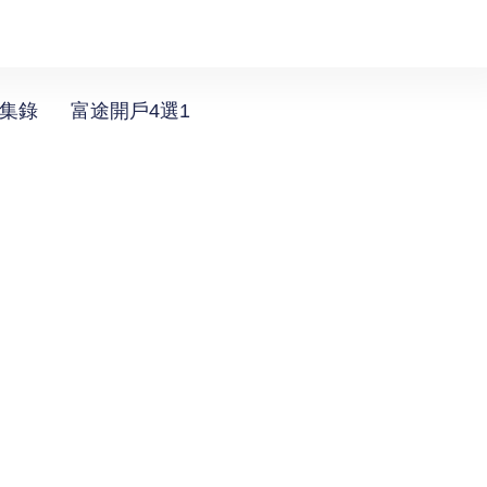
選集錄
富途開戶4選1