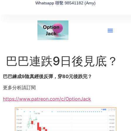
Whatsapp 聯繫 98541182 (Amy)
全新網上期權速成-2026全新版
OptionJack的精選集
富途開戶4選1
富途開戶優惠2026
巴巴連跌9日後見底？
巴巴練成9陰真經後反彈，穿80元後跌完？
更多分析請訂閱
https://www.patreon.com/c/OptionJack