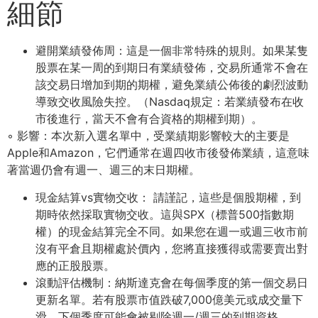
細節
避開業績發佈周：這是⼀個⾮常特殊的規則。如果某隻
股票在某⼀周的到期⽇有業績發佈，交易所通常不會在
該交易⽇增加到期的期權，避免業績公佈後的劇烈波動
導致交收⾵險失控。（Nasdaq規定：若業績發布在收
市後進⾏，當天不會有合資格的期權到期）。
◦ 影響：本次新⼊選名單中，受業績期影響較⼤的主要是
Apple和Amazon，它們通常在週四收市後發佈業績，這意味
著當週仍會有週⼀、週三的末⽇期權。
現⾦結算vs實物交收： 請謹記，這些是個股期權，到
期時依然採取實物交收。這與SPX（標普500指數期
權）的現⾦結算完全不同。如果您在週⼀或週三收市前
沒有平倉且期權處於價內，您將直接獲得或需要賣出對
應的正股股票。
滾動評估機制：納斯達克會在每個季度的第⼀個交易⽇
更新名單。若有股票市值跌破7,000億美元或成交量下
滑，下個季度可能會被剔除週⼀/週三的到期資格。