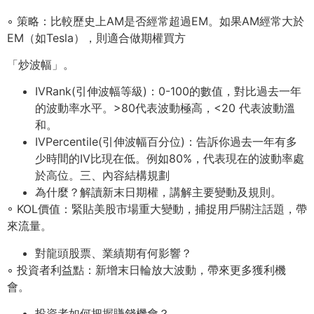
◦ 策略：⽐較歷史上AM是否經常超過EM。如果AM經常⼤於
EM（如Tesla），則適合做期權買⽅
「炒波幅」。
IVRank(引伸波幅等級)：0-100的數值，對⽐過去⼀年
的波動率⽔平。>80代表波動極⾼，<20 代表波動溫
和。
IVPercentile(引伸波幅百分位)：告訴你過去⼀年有多
少時間的IV⽐現在低。例如80%，代表現在的波動率處
於⾼位。三、內容結構規劃
為什麼？解讀新末⽇期權，講解主要變動及規則。
◦ KOL價值：緊貼美股市場重⼤變動，捕捉⽤戶關注話題，帶
來流量。
對⿓頭股票、業績期有何影響？
◦ 投資者利益點：新增末⽇輪放⼤波動，帶來更多獲利機
會。
投資者如何把握賺錢機會？