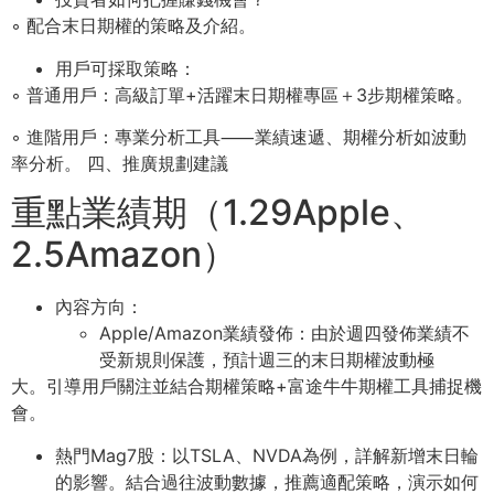
◦ 配合末⽇期權的策略及介紹。
⽤戶可採取策略：
◦ 普通⽤戶：⾼級訂單+活躍末⽇期權專區＋3步期權策略。
◦ 進階⽤戶：專業分析⼯具⸺業績速遞、期權分析如波動
率分析。 四、推廣規劃建議
重點業績期（1.29Apple、
2.5Amazon）
內容⽅向：
Apple/Amazon業績發佈：由於週四發佈業績不
受新規則保護，預計週三的末⽇期權波動極
⼤。引導⽤戶關注並結合期權策略+富途⽜⽜期權⼯具捕捉機
會。
熱⾨Mag7股：以TSLA、NVDA為例，詳解新增末⽇輪
的影響。結合過往波動數據，推薦適配策略，演⽰如何