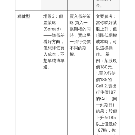
⾦。
穩健型
場景3：價
買⼊價差策
⽂案參考：
差策略
略 買⼊⼀
當你睇好某
(Spread)
張期權的同
股上升，但
⸺賺價差
時，賣出另
想降低期權
看好⽅向，
⼀張⾏使價
成本時，可
但想降低買
不同的期
以這樣操
⼊成本，不
權。
作。 舉
想單純博單
例：某股現
邊。
價180元。
1.買⼊⾏使
價185的
Call 2.賣出
⾏使價187
的Call (同
⼀到期⽇)
結果：股價
上升⾄185
以上但低於
187時，你