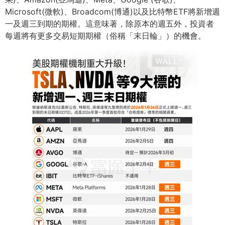
Microsoft(微軟)、Broadcom(博通)以及⽐特幣ETF將新增週
⼀及週三到期的期權。這意味著，除原本的週五外，投資者
每週將有更多交易短期期權（俗稱「末⽇輪」）的機會。