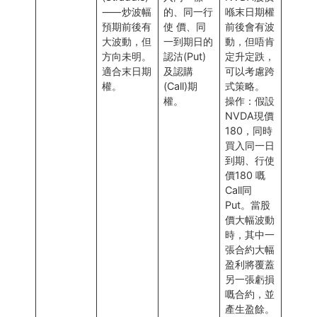
⸺炒波幅
的、同⼀⾏
喺末⽇期權
預期前後有
使 價、同
前後會有波
⼤波動，但
⼀到期⽇的
動，但唔肯
⽅向未明。
認沽(Put)
定升定跌，
適合末⽇期
及認購
可以考慮跨
權。
(Call)期
式策略。
權。
操作：假設
NVDA現價
180，同時
買⼊同⼀⽇
到期、⾏使
價180 嘅
Call同
Put。當股
價⼤幅波動
時，其中⼀
張合約⼤幅
盈利將覆蓋
另⼀張虧損
嘅合約，並
產⽣盈餘。