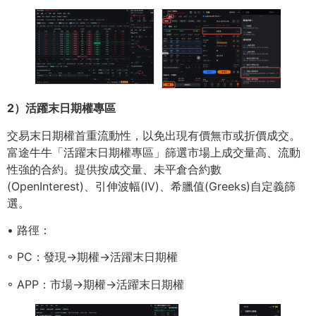
2）活躍末⽇期權專區
交易末⽇期權⾸重流動性，以免出現有價無市或折價成交。
富途⽜⽜「活躍末⽇期權專區」篩選市場上成交量⾼、流動
性強的合約。提供按成交量、未平倉合約數
(OpenInterest)、引伸波幅(IV)、希臘值(Greeks)⾃定義篩
選。
• 路徑：
◦ PC：發現→期權→活躍末⽇期權
◦ APP：市場→期權→活躍末⽇期權