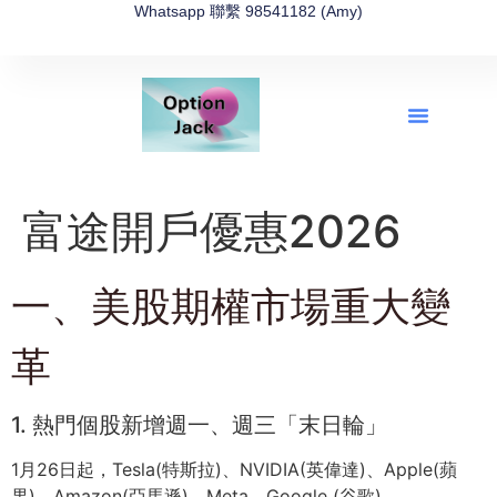
Whatsapp 聯繫 98541182 (Amy)
全新網上期權速成-2026全新版
OptionJack的精選集
富途開戶4選1
富途開戶優惠2026
富途開戶優惠2026
⼀、美股期權市場重⼤變
⾰
1. 熱⾨個股新增週⼀、週三「末⽇輪」
1⽉26⽇起，Tesla(特斯拉)、NVIDIA(英偉達)、Apple(蘋
果)、Amazon(亞⾺遜)、Meta、Google (⾕歌)、