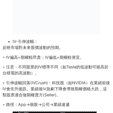
IV-引伸波幅：
反映市場對未來股價波動的預期。
◦ IV偏⾼=期權較昂貴；IV偏低=期權較便宜。
◦ 注意：不同股票的IV標準不同（如Tesla的低波動可能⾼於
台積電的⾼波動）。
◦ 引伸波幅回落(IVCrush)：科技股（如NVIDIA）在業績前後
IV會先升後跌。業績後IV急劇下降會導致期權價格⼤跌，這
類股票適合做期權賣⽅(Seller)。
◦ 路徑：App→個股→公司→業績速遞