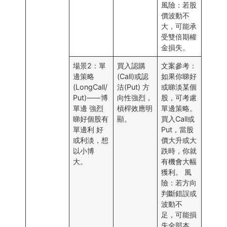
⾵險：若股
價波動不
⼤，可能承
受雙倍期權
⾦損失。
場景2：單
買⼊認購
⽂案參考：
邊策略
(Call)或認
如果你睇好
(LongCall/
沽(Put) ⽅
或睇淡某個
Put)⸺博
向性強烈，
股，可考慮
單邊 強烈
槓桿效應明
單邊策略。
睇好個股有
顯。
買⼊Call或
單邊利 好
Put，當股
或利淡，想
價⼤升或⼤
以⼩博
跌時，你就
⼤。
有機會⼤幅
獲利。 ⾵
險：若⽅向
判斷錯誤或
波動不
⾜，可能損
失全部本