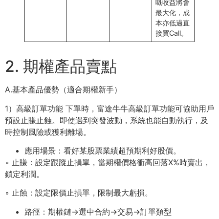
嘅收益將會
最⼤化，成
本亦低過直
接買Call。
2. 期權產品賣點
A.基本產品優勢（適合期權新⼿）
1）⾼級訂單功能 下單時，富途⽜⽜⾼級訂單功能可協助⽤戶
預設⽌賺⽌蝕。即使遇到突發波動，系統也能⾃動執⾏，及
時控制⾵險或獲利離場。
應⽤場景：看好某股票業績超預期利好股價。
◦ ⽌賺：設定跟蹤⽌損單，當期權價格衝⾼回落X%時賣出，
鎖定利潤。
◦ ⽌蝕：設定限價⽌損單，限制最⼤虧損。
路徑：期權鏈→選中合約→交易→訂單類型