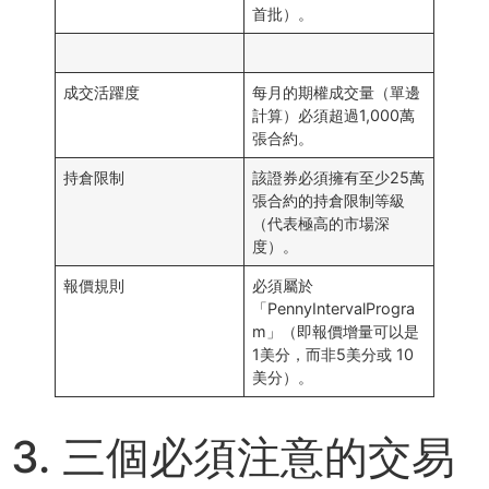
⾸批）。
成交活躍度
每⽉的期權成交量（單邊
計算）必須超過1,000萬
張合約。
持倉限制
該證券必須擁有⾄少25萬
張合約的持倉限制等級
（代表極⾼的市場深
度）。
報價規則
必須屬於
「PennyIntervalProgra
m」（即報價增量可以是
1美分，⽽⾮5美分或 10
美分）。
3. 三個必須注意的交易