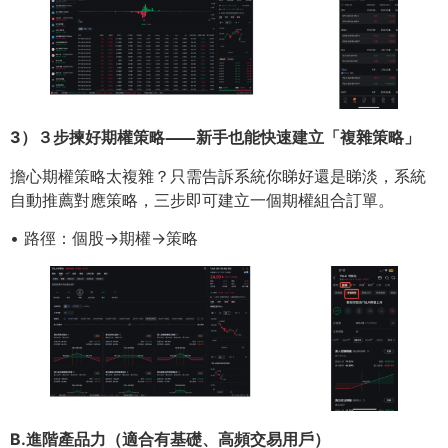
3）３步揀好期權策略⸺新⼿也能快速建⽴「複雜策略」
擔⼼期權策略太複雜？只需告訴系統你睇好還是睇淡，系統
⾃動推薦對應策略，三步即可建⽴⼀個期權組合訂單。
• 路徑：個股→期權→策略
B.進階產品⼒（適合有基礎、⾼頻交易⽤戶）