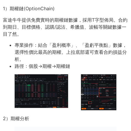
1）期權鏈(OptionChain)
富途⽜⽜提供免費實時的期權鏈數據，採⽤T字型佈局。合約
到期⽇、⽬標價格、認購/認沽、希臘值、波幅等關鍵數據⼀
⽬了然。
專業操作：結合「盈利概率」、「盈虧平衡點」數據，
選擇性價⽐最⾼的期權。上拉底部還可查看合約損益分
析。
路徑：個股→期權→期權鏈
2）期權分析