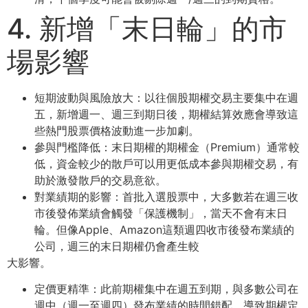
4. 新增「末⽇輪」的市
場影響
短期波動與⾵險放⼤：以往個股期權交易主要集中在週
五，新增週⼀、週三到期⽇後，期權結算效應會導致這
些熱⾨股票價格波動進⼀步加劇。
參與⾨檻降低：末⽇期權的期權⾦（Premium）通常較
低，資⾦較少的散戶可以⽤更低成本參與期權交易，有
助於激發散戶的交易意欲。
對業績期的影響：⾸批⼊選股票中，⼤多數若在週三收
市後發佈業績會觸發「保護機制」，當天不會有末⽇
輪。但像Apple、Amazon這類週四收市後發布業績的
公司，週三的末⽇期權仍會產⽣較
⼤影響。
定價更精準：此前期權集中在週五到期，與多數公司在
週中（週⼀⾄週四）發布業績的時間錯配，導致期權定