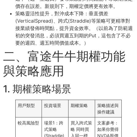
價存在誤差。新規則下，期權定價將更有效率。
策略靈活性提升，對沖成本下降：垂直價差
(VerticalSpread)、跨式(Straddle)等策略可更精準對
接業績發佈時間點，提升資⾦效率。（以前為了防範週
初的突發消息，必須買週五到期的Put，這包含了不必
要的週四、週五時間價值成本。）
⼆、富途⽜⽜期權功能
與策略應⽤
1. 期權策略場景
⽤戶類型
投資場景
期權策略
策略描述與
操作建議
較⾼⾵險型
場景1：跨
買⼊跨式策
⽂案參考：
式策略
略 同時買
如果你覺得
(Straddle)
⼊同⼀標
NVDA股價