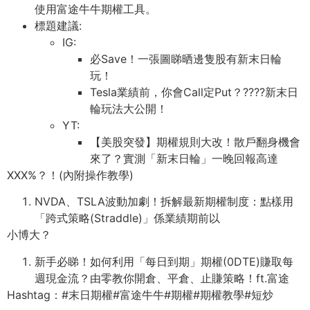
使⽤富途⽜⽜期權⼯具。
標題建議:
IG:
必Save！⼀張圖睇晒邊隻股有新末⽇輪
玩！
Tesla業績前，你會Call定Put？????新末⽇
輪玩法⼤公開！
YT:
【美股突發】期權規則⼤改！散戶翻⾝機會
來了？實測「新末⽇輪」⼀晚回報⾼達
XXX%？！(內附操作教學)
NVDA、TSLA波動加劇！拆解最新期權制度：點樣⽤
「跨式策略(Straddle)」係業績期前以
⼩博⼤？
新⼿必睇！如何利⽤「每⽇到期」期權(0DTE)賺取每
週現⾦流？由零教你開倉、平倉、⽌賺策略！ft.富途
Hashtag：#末⽇期權#富途⽜⽜#期權#期權教學#短炒