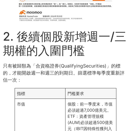
2. 後續個股新增週⼀/三
期權的⼊圍⾨檻
只有被歸類為「合資格證券(QualifyingSecurities)」的標
的，才能開啟週⼀和週三的到期⽇。篩選標準每季度重新評
估⼀次：
指標
⾨檻要求
市值
個股：前⼀季度末，市值
必須超過7,000億美元。
ETF：資產管理規模
(AUM)必須超過500億美
元（IBIT因特殊性獲列⼊