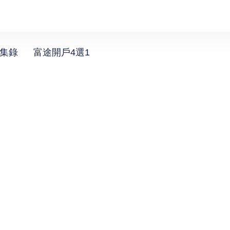
選集錄
富途開戶4選1