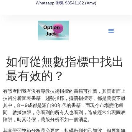
Whatsapp 聯繫 98541182 (Amy)
全新網上期權速成-2026全新版
OptionJack的精選集
富途開戶4選1
富途開戶優惠2026
如何從無數指標中找出
最有效的？
有讀者問我有沒有專教技術指標的書籍可推薦，其實市面上
技術分析圖表書籍，趨勢指標，擺蕩指標等，都是萬變不離
其中，8～9成都是源自90年代的書籍，而現今市場變化瞬
間，數據無限，你看到的所有人也看到，造成經常出現圖表
陷阱，時真時假，萬般分析不如一個消息。
其實學習技術分析是必要的，起碼做到知己知彼，但要將無