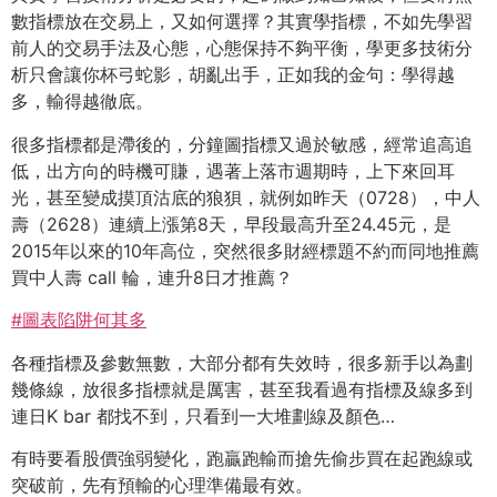
數指標放在交易上，又如何選擇？其實學指標，不如先學習
前人的交易手法及心態，心態保持不夠平衡，學更多技術分
析只會讓你杯弓蛇影，胡亂出手，正如我的金句：學得越
多，輸得越徹底。
很多指標都是滯後的，分鐘圖指標又過於敏感，經常追高追
低，出方向的時機可賺，遇著上落市週期時，上下來回耳
光，甚至變成摸頂沽底的狼狽，就例如昨天（0728），中人
壽（2628）連續上漲第8天，早段最高升至24.45元，是
2015年以來的10年高位，突然很多財經標題不約而同地推薦
買中人壽 call 輪，連升8日才推薦？
#圖表陷阱何其多
各種指標及參數無數，大部分都有失效時，很多新手以為劃
幾條線，放很多指標就是厲害，甚至我看過有指標及線多到
連日K bar 都找不到，只看到一大堆劃線及顏色…
有時要看股價強弱變化，跑贏跑輸而搶先偷步買在起跑線或
突破前，先有預輸的心理準備最有效。