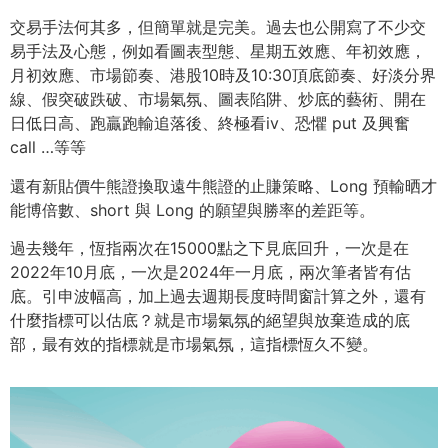
交易手法何其多，但簡單就是完美。過去也公開寫了不少交
易手法及心態，例如看圖表型態、星期五效應、年初效應，
月初效應、市場節奏、港股10時及10:30頂底節奏、好淡分界
線、假突破跌破、市場氣氛、圖表陷阱、炒底的藝術、開在
日低日高、跑贏跑輸追落後、終極看iv、恐懼 put 及興奮
call …等等
還有新貼價牛熊證換取遠牛熊證的止賺策略、Long 預輸晒才
能博倍數、short 與 Long 的願望與勝率的差距等。
過去幾年，恆指兩次在15000點之下見底回升，一次是在
2022年10月底，一次是2024年一月底，兩次筆者皆有估
底。引申波幅高，加上過去週期長度時間窗計算之外，還有
什麼指標可以估底？就是市場氣氛的絕望與放棄造成的底
部，最有效的指標就是市場氣氛，這指標恆久不變。