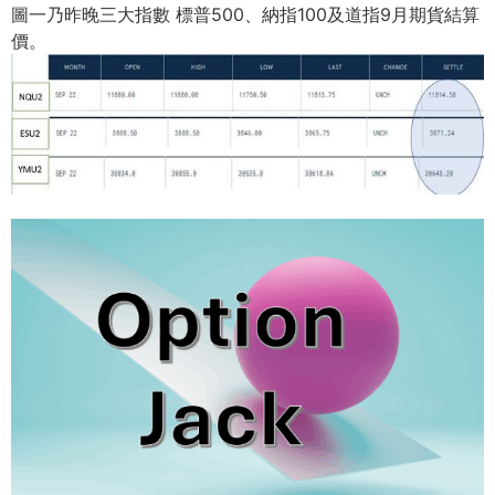
圖一乃昨晚三大指數 標普500、納指100及道指9月期貨結算
價。