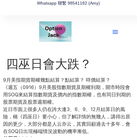
Whatsapp 聯繫 98541182 (Amy)
全新網上期權速成-2026全新版
OptionJack的精選集
富途開戶4選1
富途開戶優惠2026
四巫日會大跌？
9月美指期貨期權幾點結算？點結算？ 咩價結算？
《週五（0916）9月美股指數期貨及期權到期，開市時段會
用SOQ來結算指數期貨及價內的指數期權，也有同日到期的
股票期貨及股票週期權。
近日市面上很多人仍在誇大逢3、6、9、12月結算日的風
險，稱《四巫日》要小心，但了解詳情的無幾人，講得出原
因的更少，大部分都是人云亦云，其實回顧過去十多年，會
在SOQ日出現極端情況波動的機率漸低。