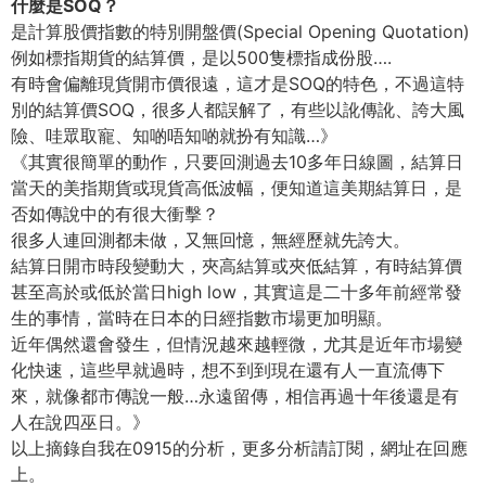
什麼是SOQ？
是計算股價指數的特別開盤價(Special Opening Quotation)
例如標指期貨的結算價，是以500隻標指成份股….
有時會偏離現貨開市價很遠，這才是SOQ的特色，不過這特
別的結算價SOQ，很多人都誤解了，有些以訛傳訛、誇大風
險、哇眾取寵、知啲唔知啲就扮有知識…》
《其實很簡單的動作，只要回測過去10多年日線圖，結算日
當天的美指期貨或現貨高低波幅，便知道這美期結算日，是
否如傳說中的有很大衝擊？
很多人連回測都未做，又無回憶，無經歷就先誇大。
結算日開市時段變動大，夾高結算或夾低結算，有時結算價
甚至高於或低於當日high low，其實這是二十多年前經常發
生的事情，當時在日本的日經指數市場更加明顯。
近年偶然還會發生，但情況越來越輕微，尤其是近年市場變
化快速，這些早就過時，想不到到現在還有人一直流傳下
來，就像都市傳說一般…永遠留傳，相信再過十年後還是有
人在說四巫日。》
以上摘錄自我在0915的分析，更多分析請訂閱，網址在回應
上。