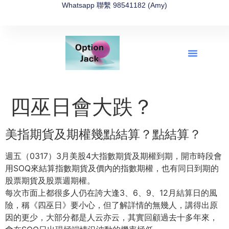
Whatsapp 聯繫 98541182 (Amy)
全新網上期權速成-2026全新版
OptionJack的精選集
富途開戶4選1
富途開戶優惠2026
四巫日會大跌？
美指期貨及期權幾點結算？點結算？
週五（0317）3月美股4大指數期貨及期權到期，開市時段會
用SOQ來結算指數期貨及價內的指數期權，也有同日到期的
股票期貨及股票週期權。
每次市面上都很多人仍在誇大逢3、6、9、12月結算日的風
險，稱《四巫日》要小心，但了解詳情的無幾人，講得出原
因的更少，大部分都是人云亦云，其實回顧過去十多年來，