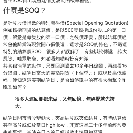
會在SOQ日出現極端情況波動的機率極低。
什麼是SOQ？
是計算股價指數的特別開盤價(Special Opening Quotation)
例如標指期貨的結算價，是以500隻標指成份股….的第一口
價，留意是每隻股的第一口價，之後價即變，所以結算價經
常會偏離當時現貨開市價很遠，這才是SOQ的特色，不過這
特別的結算價SOQ，很多人都誤解了，有些以訛傳訛、誇大
風險、哇眾取寵、知啲唔知啲就扮有知識…
其實很簡單的動作，只要回測過去10多年日線圖，再細看15
分鐘圖，結算日當天的美指期貨（下個季月）或現貨高低波
幅，便知道這美期結算日，是否如傳說中的有很大衝擊？昨
晚又如何？
很多人連回測都未做，又無回憶，無經歷就先誇
大。
結算日開市時段變動大，夾高結算或夾低結算，有時結算價
甚至高於或低於當日high low，其實這是二十多年前經常發
生的事情，當時在日本的日經指數市場更加普遍。