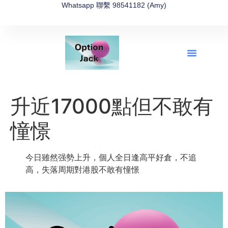
Whatsapp 聯繫 98541182 (Amy)
全新網上期權速成-2026全新版
OptionJack的精選集
富途開戶4選1
富途開戶優惠2026
升近17000點但不敢有
憧憬
今日雖然强勢上升，個人全日逢高平好倉，不追
高，失落周期對港股不敢有憧憬