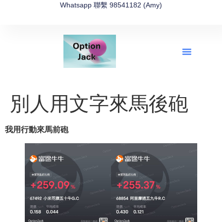
Whatsapp 聯繫 98541182 (Amy)
全新網上期權速成-2026全新版
OptionJack的精選集
富途開戶4選1
富途開戶優惠2026
別人用文字來馬後砲
我用行動來馬前砲