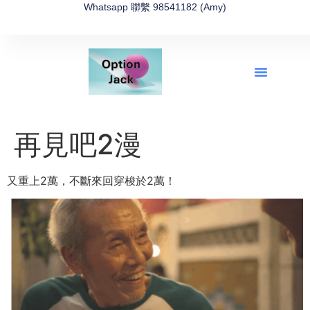
Whatsapp 聯繫 98541182 (Amy)
全新網上期權速成-2026全新版
OptionJack的精選集
富途開戶4選1
富途開戶優惠2026
再見吧2漫
又重上2萬，不斷來回穿梭於2萬！