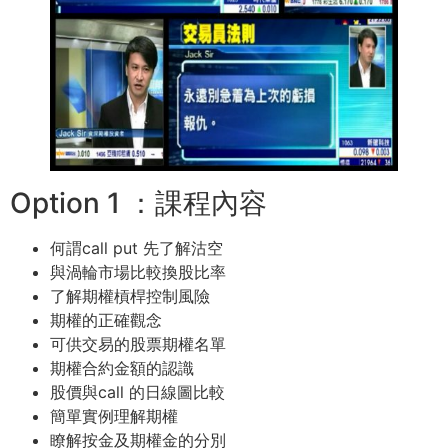
Option 1 ：課程內容
何謂call put 先了解沽空
與渦輪市場比較換股比率
了解期權槓桿控制風險
期權的正確觀念
可供交易的股票期權名單
期權合約金額的認識
股價與call 的日線圖比較
簡單實例理解期權
瞭解按金及期權金的分別