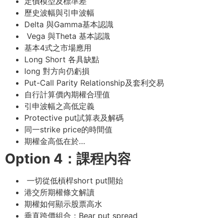
定價模型及標準差
歷史波幅與引申波幅
Delta 與Gamma基本認識
Vega 與Theta 基本認識
基本4式之市場應用
Long Short 各具缺點
long 對方向仍虧損
Put-Call Parity Relationship及套利交易
自行計算價內期權合理值
引申波幅之高低定義
Protective put試算表及解碼
同一strike price的時間值
期權金高低在於…
Option 4：課程内容
一切從低槓桿short put開始
港交所期權條文解讀
期權如何顯示股票高水
垂直跨價組合：Bear put spread