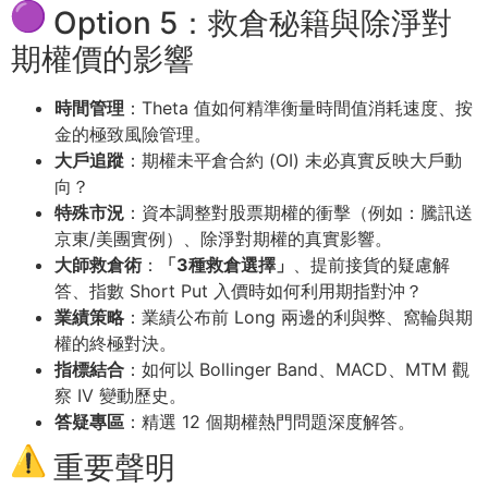
Option 5：救倉秘籍與除淨對
期權價的影響
時間管理
：Theta 值如何精準衡量時間值消耗速度、按
金的極致風險管理。
大戶追蹤
：期權未平倉合約 (OI) 未必真實反映大戶動
向？
特殊市況
：資本調整對股票期權的衝擊（例如：騰訊送
京東/美團實例）、除淨對期權的真實影響。
大師救倉術
：
「3種救倉選擇」
、提前接貨的疑慮解
答、指數 Short Put 入價時如何利用期指對沖？
業績策略
：業績公布前 Long 兩邊的利與弊、窩輪與期
權的終極對決。
指標結合
：如何以 Bollinger Band、MACD、MTM 觀
察 IV 變動歷史。
答疑專區
：精選 12 個期權熱門問題深度解答。
重要聲明