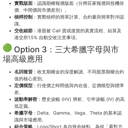
實戰版面
：認識期權報價版面（分辨莊家報價與投機排
價、中間價與市價差別）。
槓桿控制
：實際槓桿的簡單計算、合約量與簡單對沖認
識。
交收細節
：港股被 Call 貨或接貨的真實流程、結算及
港交所1.5% 自動交收注意事項。
Option 3：三大希臘字母與市
場高級應用
名詞複習
：收支期權金的深度解讀、不同股票期權合約
值的核心差別。
定價模型
：行使價之時間值與內在值、定價模型與標準
差。
波動率解密
：歷史波幅 (HV) 辨析、引申波幅 (IV) 的高
低定義。
希臘字母
：Delta、Gamma、Vega、Theta 的基本認
識與市場應用。
組合策略
：Long/Short 各自致命缺點、為何「看對方