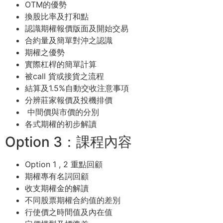
OTM的優勢
換股比率及打和點
認識期權報價版面及開始交易
合約量及簡單對沖之認識
期權之優勢
實際杠桿的簡單計算
被call 貨或接貨之流程
結算及1.5%自動交收注意事項
分辨莊家報價及投機排價
中間價與市價的分別
各式期權的初步解讀
Option 3：課程內容
Option 1 , 2 重點回顧
期權專有名詞回顧
收支期權金的解讀
不同股票期權合約值的差別
行使價之時間值及內在值