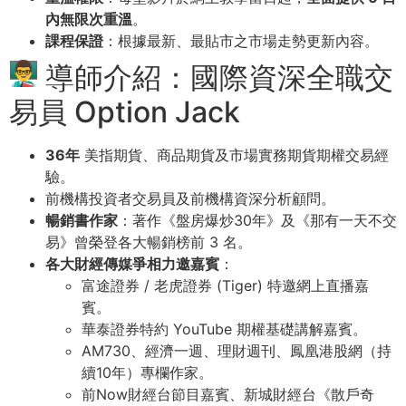
內無限次重溫
。
課程保證
：根據最新、最貼市之市場走勢更新內容。
導師介紹：國際資深全職交
易員 Option Jack
36年
美指期貨、商品期貨及市場實務期貨期權交易經
驗。
前機構投資者交易員及前機構資深分析顧問。
暢銷書作家
：著作《盤房爆炒30年》及《那有一天不交
易》曾榮登各大暢銷榜前 3 名。
各大財經傳媒爭相力邀嘉賓
：
富途證券 / 老虎證券 (Tiger) 特邀網上直播嘉
賓。
華泰證券特約 YouTube 期權基礎講解嘉賓。
AM730、經濟一週、理財週刊、鳳凰港股網（持
續10年）專欄作家。
前Now財經台節目嘉賓、新城財經台《散戶奇