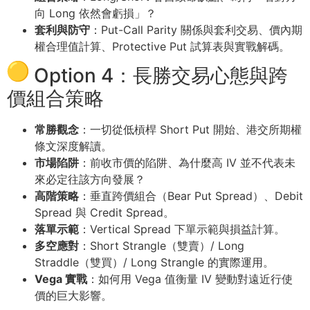
向 Long 依然會虧損」？
套利與防守
：Put-Call Parity 關係與套利交易、價內期
權合理值計算、Protective Put 試算表與實戰解碼。
Option 4：長勝交易心態與跨
價組合策略
常勝觀念
：一切從低槓桿 Short Put 開始、港交所期權
條文深度解讀。
市場陷阱
：前收市價的陷阱、為什麼高 IV 並不代表未
來必定往該方向發展？
高階策略
：垂直跨價組合（Bear Put Spread）、Debit
Spread 與 Credit Spread。
落單示範
：Vertical Spread 下單示範與損益計算。
多空應對
：Short Strangle（雙賣）/ Long
Straddle（雙買）/ Long Strangle 的實際運用。
Vega 實戰
：如何用 Vega 值衡量 IV 變動對遠近行使
價的巨大影響。