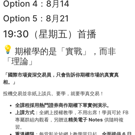
Option 4：8月14
Option 5：8月21
19:30（星期五）首播
期權學的是「實戰」，而非
「理論」
「國際市場資深交易員，只會告訴你期權市場的真實真
相。」
投機交易並非紙上談兵。要學，就要學真交易！
全課程採用熱門證券商作期權下單實例演示。
上課方式
：全網上授權教學，不用出席！學員可於 FB
專屬群組內觀看，另贈送
精美電子 Notes
供隨時複
習。
重溫權限
：每堂影片於網上教學當日起，
全面提供 6 日