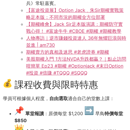
兵》常駐嘉賓。
【富途投資展】Option Jack﹑朱Sir期權實戰策
略足本版：不同市況的期權全方位部署
【期權峰會】Jack Sir足本版演講：期權防守實
戰心得！ #富途牛牛 #CBOE #期權 #期權教學
人物專訪｜逆市賺錢投資達人 36年無懼巨浪與時
並進 | am730
期權賣方的真相及迷思 #老虎證券 #期權
美股期權入門 1方法NVDA升跌都贏？｜點止訪問
咁簡單 Ep23 #期權 #Optionjack #末日Option
#投資 #倍賺 #TQQQ #SQQQ
課程收費與限時特惠
學員可根據個人程度，
自由選取
適合自己的堂數上課：
單堂報讀
：原價每堂 $1,200
早鳥
特價每堂
$850