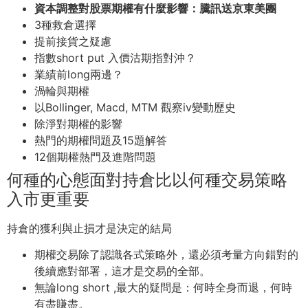
資本調整對股票期權有什麼影響：騰訊送京東美團
3種救倉選擇
提前接貨之疑慮
指數short put 入價沽期指對沖？
業績前long兩邊？
渦輪與期權
以Bollinger, Macd, MTM 觀察iv變動歷史
除淨對期權的影響
熱門的期權問題及15題解答
12個期權熱門及進階問題
何種的心態面對持倉比以何種交易策略
入市更重要
持倉的獲利與止損才是決定的結局
期權交易除了認識各式策略外，還必須考量方向錯對的
後續應對部署，這才是交易的全部。
無論long short ,最大的疑問是：何時全身而退，何時
有盡賺盡。