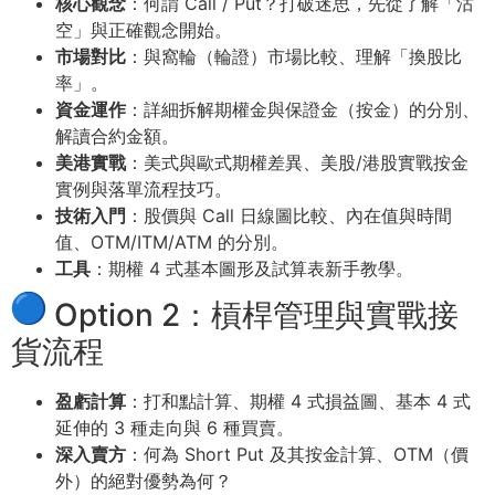
核心觀念
：何謂 Call / Put？打破迷思，先從了解「沽
空」與正確觀念開始。
市場對比
：與窩輪（輪證）市場比較、理解「換股比
率」。
資金運作
：詳細拆解期權金與保證金（按金）的分別、
解讀合約金額。
美港實戰
：美式與歐式期權差異、美股/港股實戰按金
實例與落單流程技巧。
技術入門
：股價與 Call 日線圖比較、內在值與時間
值、OTM/ITM/ATM 的分別。
工具
：期權 4 式基本圖形及試算表新手教學。
Option 2：槓桿管理與實戰接
貨流程
盈虧計算
：打和點計算、期權 4 式損益圖、基本 4 式
延伸的 3 種走向與 6 種買賣。
深入賣方
：何為 Short Put 及其按金計算、OTM（價
外）的絕對優勢為何？