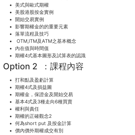
美式與歐式期權
美股港股按金實例
開始交易實例
影響期權金的的重要元素
落單流程及技巧
OTM,ITM及ATM之基本概念
內在值與時間值
期權4式基本圖形及試算表的認識
Option 2 ：課程內容
打和點及盈虧計算
期權4式及損益圖
期權金，保證金及開始交易
基本4式及3種走向6種買賣
權利與責任
期權的正確觀念2
何為short put 及按金計算
價內價外期權成交有別