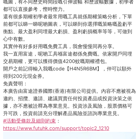
嘅圖，有不同歷史時間段嘅引伸波幅 和歷波幅數據，初學者
都可以直接參考，慳時慳力。
還有很多期權初學者最常用嘅工具就係期權策略分析，下單
前都可以睇一睇呢啲圖表，可以睇到你選擇嘅策略嘅盈虧平
衡點、最大盈利同埋最大虧損、盈利虧損概率等等，可做到
心中有數。
其實仲有好多好用嘅免費工具，我會慢慢同再分享。
我一直用富途，呢啲工具喺富途都係免費嘅。依家開戶同埋
交易期權，更可以獲得價值4200蚊嘅期權禮包。
開戶之前記得輸入我嘅code【H4N5R6BM】，仲可以額外
得到200元現金券。
免責聲明：
本廣告由富途證券國際(香港)有限公司提供。內容不應被視為
邀約、招攬、邀請、建議買賣任何投資產品或投資決策之依
據，亦不應被詮釋為專業意見。投資涉及風險，股票價格可
升可跌，投資前請充分理解產品風險並諮詢專業意見。
#活動受條款及細則約束
：
https://www.futuhk.com/support/topic2_1210