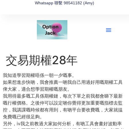
Whatsapp 聯繫 98541182 (Amy)
全新網上期權速成-2026全新版
OptionJack的精選集
富途開戶4選1
富途開戶優惠2026
交易期權28年
我知道學習期權唔係一朝一夕嘅事。
如果想進步快啲，我會推薦一啲我自己用過好用嘅期權工具
俾大家，適合想學習期權嘅朋友。
我用得最多嘅工具係期權鏈，每次下單之前我都會睇下最新
嘅行權價格。之後仲可以設定啲你覺得更加重要嘅指標去監
控，我講課嘅時候都有用到，有啲平台要收費嘅，大家就揾
免費嘅已經很足夠。
另外，iv我之前教過大家如何分析，有啲工具會畫好波動率