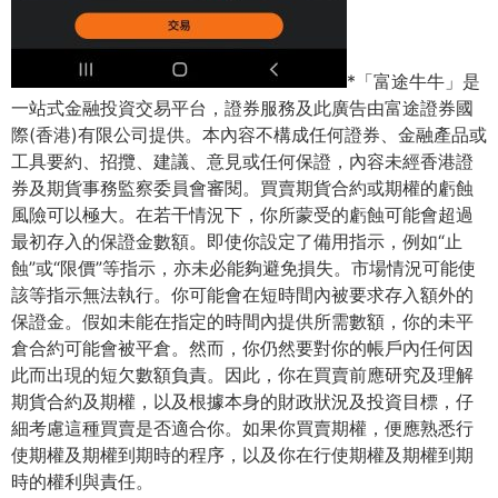
*「富途牛牛」是
一站式金融投資交易平台，證券服務及此廣告由富途證券國
際(香港)有限公司提供。本內容不構成任何證券、金融產品或
工具要約、招攬、建議、意見或任何保證，內容未經香港證
券及期貨事務監察委員會審閱。買賣期貨合約或期權的虧蝕
⾵險可以極⼤。在若⼲情況下，你所蒙受的虧蝕可能會超過
最初存⼊的保證⾦數額。即使你設定了備⽤指⽰，例如“⽌
蝕”或“限價”等指⽰，亦未必能夠避免損失。市場情況可能使
該等指⽰無法執⾏。你可能會在短時間內被要求存⼊額外的
保證⾦。假如未能在指定的時間內提供所需數額，你的未平
倉合約可能會被平倉。然⽽，你仍然要對你的帳戶內任何因
此⽽出現的短⽋數額負責。因此，你在買賣前應研究及理解
期貨合約及期權，以及根據本⾝的財政狀況及投資⽬標，仔
細考慮這種買賣是否適合你。如果你買賣期權，便應熟悉⾏
使期權及期權到期時的程序，以及你在⾏使期權及期權到期
時的權利與責任。