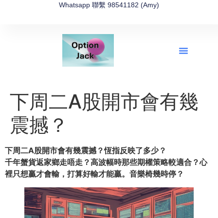
Whatsapp 聯繫 98541182 (Amy)
全新網上期權速成-2026全新版
OptionJack的精選集
富途開戶4選1
富途開戶優惠2026
下周二A股開市會有幾
震撼？
下周二A股開市會有幾震撼？恆指反映了多少？
千年蟹貨返家鄉走唔走？高波幅時那些期權策略較適合？心
裡只想贏才會輸，打算好輸才能贏。音樂椅幾時停？