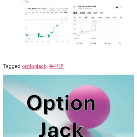
Tagged
optionjack
,
牛熊證