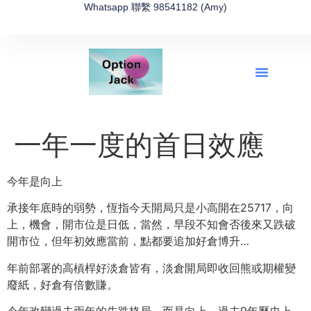
Whatsapp 聯繫 98541182 (Amy)
全新網上期權速成-2026全新版
OptionJack的精選集
富途開戶4選1
富途開戶優惠2026
一年一度的首日效應
今年是向上
承接年底時的弱勢，恆指今天開局只是小高開在25717，向
上，機會，開市位是日低，當然，早段不知會否後來又跌破
開市位，但年初效應當前，點都要追加好倉博升…
年前部署的高槓桿好淡倉皆有，淡倉開局即收回熊或期權變
廢紙，好倉有倍數賺。